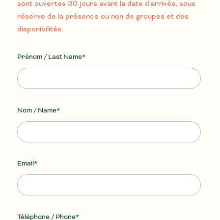
sont ouvertes 30 jours avant la date d’arrivée, sous
réserve de la présence ou non de groupes et des
disponibilités.
Prénom*
Prénom / Last Name*
Email*
Nom / Name*
Téléphone*
Email*
Objet*
Votre message*
Téléphone / Phone*