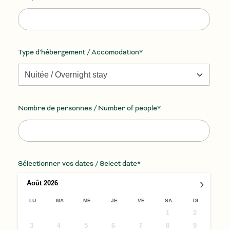
Type d'hébergement / Accomodation*
ENVOYER
Nombre de personnes / Number of people*
Sélectionner vos dates / Select date*
›
Août
2026
LU
MA
ME
JE
VE
SA
DI
1
2
3
4
5
6
7
8
9