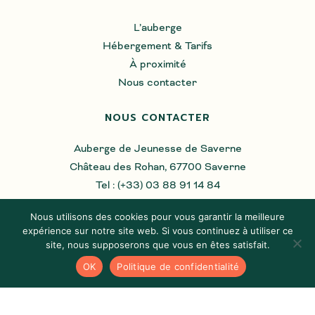
L’auberge
Hébergement & Tarifs
À proximité
Nous contacter
NOUS CONTACTER
Auberge de Jeunesse de Saverne
Château des Rohan, 67700 Saverne
Tel : (+33) 03 88 91 14 84
Nous utilisons des cookies pour vous garantir la meilleure
expérience sur notre site web. Si vous continuez à utiliser ce
site, nous supposerons que vous en êtes satisfait.
NOS HORAIRES
OK
Politique de confidentialité
Du lundi au dimanche
8h00 – 10h00