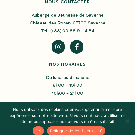
NOUS CONTACTER
Auberge de Jeunesse de Saverne
Château des Rohan, 67700 Saverne
Tel : (+33) 03 88 91 14 84
NOS HORAIRES
Du lundi au dimanche
8h00 – 10h00
16h00 – 21h00
Nous utilisons des cookies pour vous garantir la meilleure
expérience sur notre site web. Si vous continuez à utiliser ce
© 2022 Auberge de Jeunesse Saverne.
Mentions légales
.
site, nous supposerons que vous en êtes satisfait.
Identité visuelle et site internet réalisé par
Studio Polette
.
OK
Politique de confidentialité